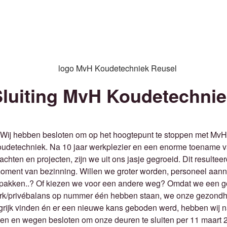
Sluiting MvH Koudetechnie
Wij hebben besloten om op het hoogtepunt te stoppen met MvH
udetechniek. Na 10 jaar werkplezier en een enorme toename 
achten en projecten, zijn we uit ons jasje gegroeid. Dit resulteer
oment van bezinning. Willen we groter worden, personeel aan
pakken..? Of kiezen we voor een andere weg? Omdat we een 
rk/privébalans op nummer één hebben staan, we onze gezondh
grijk vinden én er een nieuwe kans geboden werd, hebben wij n
en en wegen besloten om onze deuren te sluiten per 11 maart 