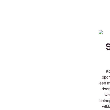
Ko
opdr
een m
door
we
belan
wikk