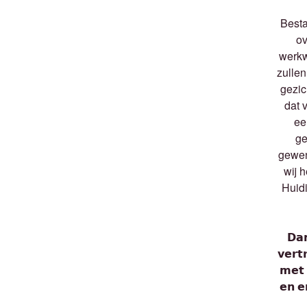
Besta
o
werkw
zulle
gezic
dat 
ee
ge
gewen
wij 
Huidi
𝗗𝗮
𝘃𝗲𝗿𝘁
𝗺𝗲𝘁 
𝗲𝗻 𝗲