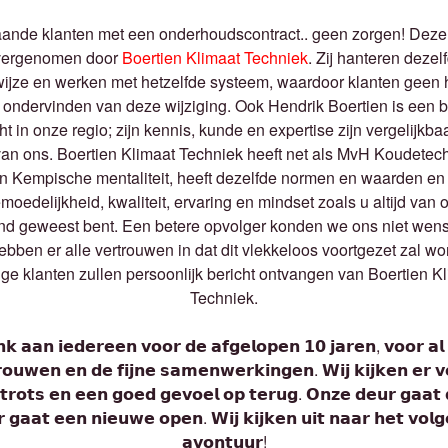
ande klanten met een onderhoudscontract.. geen zorgen! Deze 
vergenomen door
Boertien Klimaat Techniek
. Zij hanteren dezel
ijze en werken met hetzelfde systeem, waardoor klanten geen 
n ondervinden van deze wijziging. Ook Hendrik Boertien is een 
ht in onze regio; zijn kennis, kunde en expertise zijn vergelijkba
van ons. Boertien Klimaat Techniek heeft net als MvH Koudetec
n Kempische mentaliteit, heeft dezelfde normen en waarden en
moedelijkheid, kwaliteit, ervaring en mindset zoals u altijd van 
d geweest bent. Een betere opvolger konden we ons niet wen
hebben er alle vertrouwen in dat dit vlekkeloos voortgezet zal wo
ge klanten zullen persoonlijk bericht ontvangen van Boertien K
Techniek.
𝗸 𝗮𝗮𝗻 𝗶𝗲𝗱𝗲𝗿𝗲𝗲𝗻 𝘃𝗼𝗼𝗿 𝗱𝗲 𝗮𝗳𝗴𝗲𝗹𝗼𝗽𝗲𝗻 𝟭𝟬 𝗷𝗮𝗿𝗲𝗻, 𝘃𝗼𝗼𝗿 𝗮𝗹 
𝗿𝗼𝘂𝘄𝗲𝗻 𝗲𝗻 𝗱𝗲 𝗳𝗶𝗷𝗻𝗲 𝘀𝗮𝗺𝗲𝗻𝘄𝗲𝗿𝗸𝗶𝗻𝗴𝗲𝗻. 𝗪𝗶𝗷 𝗸𝗶𝗷𝗸𝗲𝗻 𝗲𝗿 𝘃
𝗿𝗼𝘁𝘀 𝗲𝗻 𝗲𝗲𝗻 𝗴𝗼𝗲𝗱 𝗴𝗲𝘃𝗼𝗲𝗹 𝗼𝗽 𝘁𝗲𝗿𝘂𝗴. 𝗢𝗻𝘇𝗲 𝗱𝗲𝘂𝗿 𝗴𝗮𝗮𝘁 
 𝗴𝗮𝗮𝘁 𝗲𝗲𝗻 𝗻𝗶𝗲𝘂𝘄𝗲 𝗼𝗽𝗲𝗻. 𝗪𝗶𝗷 𝗸𝗶𝗷𝗸𝗲𝗻 𝘂𝗶𝘁 𝗻𝗮𝗮𝗿 𝗵𝗲𝘁 𝘃𝗼𝗹
𝗮𝘃𝗼𝗻𝘁𝘂𝘂𝗿!