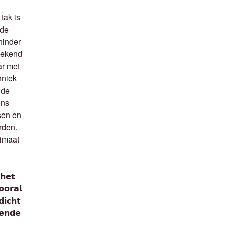
tak is
fde
hinder
bekend
ar met
hniek
 de
ons
sen en
rden.
limaat
𝗵𝗲𝘁
𝗼𝗿𝗮𝗹
𝗶𝗰𝗵𝘁
𝗲𝗻𝗱𝗲