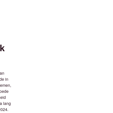
k
van
de in
nemen,
goede
eid
a lang
2024.